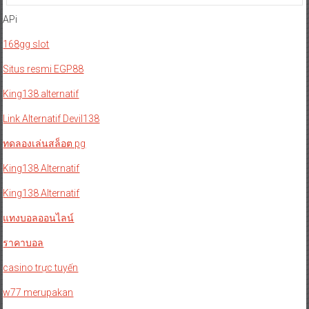
APi
168gg slot
Situs resmi EGP88
King138 alternatif
Link Alternatif Devil138
ทดลองเล่นสล็อต pg
King138 Alternatif
King138 Alternatif
แทงบอลออนไลน์
ราคาบอล
casino trực tuyến
w77 merupakan