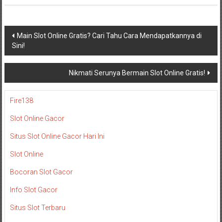
Navigasi
Main Slot Online Gratis? Cari Tahu Cara Mendapatkannya di
Sini!
pos
Nikmati Serunya Bermain Slot Online Gratis!
Fire138
Slot Online Gacor
Situs Slot Online Gacor Hari Ini
Slot Online
Bocoran Slot Gacor
Info Slot Gacor
Situs Slot Terbaru