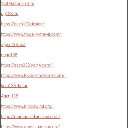
Slot Gacor Hari Ini
pg138 rtp
https://agen138.design/
https://www.frugal-rv-travel.com/
agen 138 slot
naga138
https://agen338login4.com/
https://www.toyboxtinyhome.com/
koin138 daftar
Agen 138
https://www.illinoiswind.org/
https://mamas-indian-land.com/
https://www.constitutioninn.org/