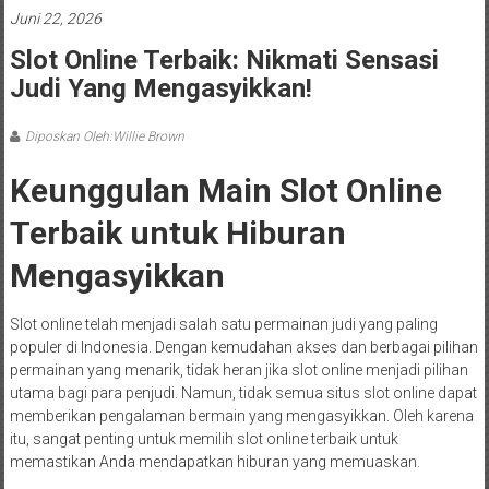
Juni 22, 2026
Slot Online Terbaik: Nikmati Sensasi
Judi Yang Mengasyikkan!
Diposkan Oleh:Willie Brown
Keunggulan Main Slot Online
Terbaik untuk Hiburan
Mengasyikkan
Slot online telah menjadi salah satu permainan judi yang paling
populer di Indonesia. Dengan kemudahan akses dan berbagai pilihan
permainan yang menarik, tidak heran jika slot online menjadi pilihan
utama bagi para penjudi. Namun, tidak semua situs slot online dapat
memberikan pengalaman bermain yang mengasyikkan. Oleh karena
itu, sangat penting untuk memilih slot online terbaik untuk
memastikan Anda mendapatkan hiburan yang memuaskan.