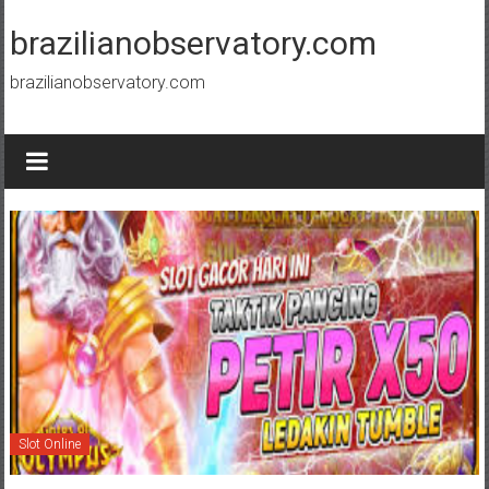
Lompat
ke
brazilianobservatory.com
konten
brazilianobservatory.com
Slot Online