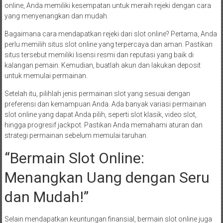
online, Anda memiliki kesempatan untuk meraih rejeki dengan cara
yang menyenangkan dan mudah.
Bagaimana cara mendapatkan rejeki dari slot online? Pertama, Anda
perlu memilih situs slot online yang terpercaya dan aman. Pastikan
situs tersebut memiliki lisensi resmi dan reputasi yang baik di
kalangan pemain. Kemudian, buatlah akun dan lakukan deposit
untuk memulai permainan.
Setelah itu, pilihlah jenis permainan slot yang sesuai dengan
preferensi dan kemampuan Anda. Ada banyak variasi permainan
slot online yang dapat Anda pilih, seperti slot klasik, video slot,
hingga progresif jackpot. Pastikan Anda memahami aturan dan
strategi permainan sebelum memulai taruhan.
“Bermain Slot Online:
Menangkan Uang dengan Seru
dan Mudah!”
Selain mendapatkan keuntungan finansial, bermain slot online juga