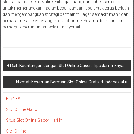
slot tanpa harus khawatir kehilangan uang dan raih kesempatan
untuk memenangkan hadiah besar. Jangan lupa untuk terus berlatih
dan mengembangkan strategi bermainmu agar semakin mahir dan
berhasil meraih kemenangan di slot online. Selamat bermain dan
semoga keberuntungan selalu menyertai!
Navigasi
Raih Keuntungan dengan Slot Online Gacor: Tips dan Triknya!
pos
Nikmati Keseruan Bermain Slot Online Gratis di Indonesia!
Fire138
Slot Online Gacor
Situs Slot Online Gacor Hari Ini
Slot Online