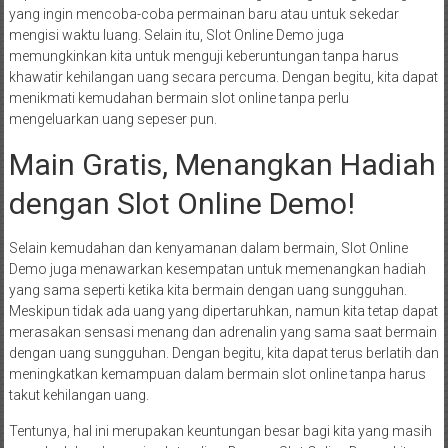
yang ingin mencoba-coba permainan baru atau untuk sekedar
mengisi waktu luang. Selain itu, Slot Online Demo juga
memungkinkan kita untuk menguji keberuntungan tanpa harus
khawatir kehilangan uang secara percuma. Dengan begitu, kita dapat
menikmati kemudahan bermain slot online tanpa perlu
mengeluarkan uang sepeser pun.
Main Gratis, Menangkan Hadiah
dengan Slot Online Demo!
Selain kemudahan dan kenyamanan dalam bermain, Slot Online
Demo juga menawarkan kesempatan untuk memenangkan hadiah
yang sama seperti ketika kita bermain dengan uang sungguhan.
Meskipun tidak ada uang yang dipertaruhkan, namun kita tetap dapat
merasakan sensasi menang dan adrenalin yang sama saat bermain
dengan uang sungguhan. Dengan begitu, kita dapat terus berlatih dan
meningkatkan kemampuan dalam bermain slot online tanpa harus
takut kehilangan uang.
Tentunya, hal ini merupakan keuntungan besar bagi kita yang masih