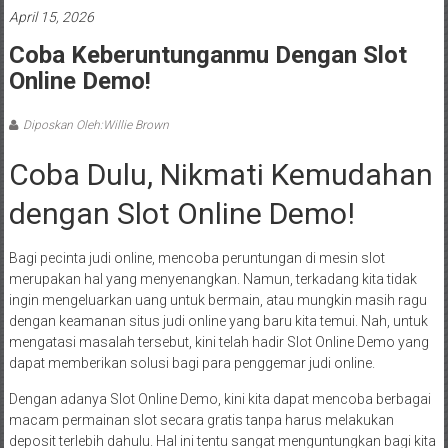
April 15, 2026
Coba Keberuntunganmu Dengan Slot
Online Demo!
Diposkan Oleh:Willie Brown
Coba Dulu, Nikmati Kemudahan
dengan Slot Online Demo!
Bagi pecinta judi online, mencoba peruntungan di mesin slot
merupakan hal yang menyenangkan. Namun, terkadang kita tidak
ingin mengeluarkan uang untuk bermain, atau mungkin masih ragu
dengan keamanan situs judi online yang baru kita temui. Nah, untuk
mengatasi masalah tersebut, kini telah hadir Slot Online Demo yang
dapat memberikan solusi bagi para penggemar judi online.
Dengan adanya Slot Online Demo, kini kita dapat mencoba berbagai
macam permainan slot secara gratis tanpa harus melakukan
deposit terlebih dahulu. Hal ini tentu sangat menguntungkan bagi kita