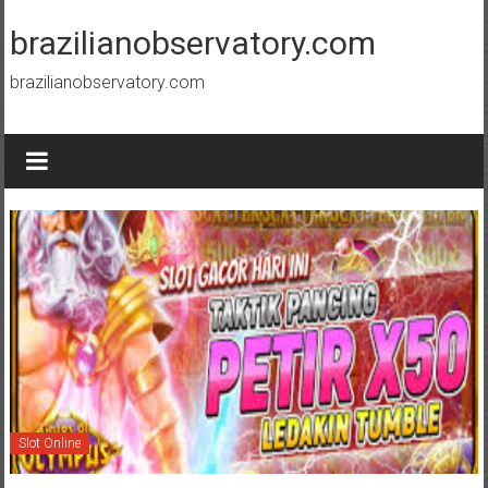
Lompat
ke
brazilianobservatory.com
konten
brazilianobservatory.com
Slot Online