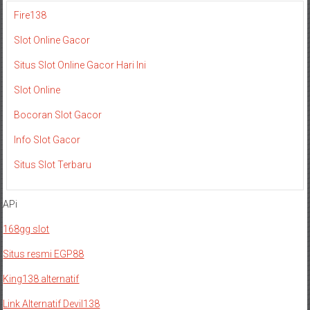
Fire138
Slot Online Gacor
Situs Slot Online Gacor Hari Ini
Slot Online
Bocoran Slot Gacor
Info Slot Gacor
Situs Slot Terbaru
APi
168gg slot
Situs resmi EGP88
King138 alternatif
Link Alternatif Devil138