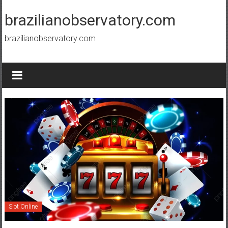
Lompat
ke
brazilianobservatory.com
konten
brazilianobservatory.com
Slot Online