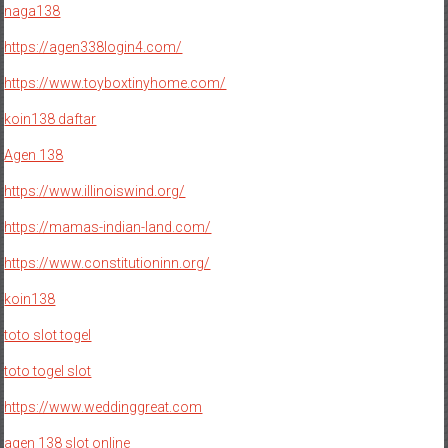
naga138
https://agen338login4.com/
https://www.toyboxtinyhome.com/
koin138 daftar
Agen 138
https://www.illinoiswind.org/
https://mamas-indian-land.com/
https://www.constitutioninn.org/
koin138
toto slot togel
toto togel slot
https://www.weddinggreat.com
agen 138 slot online