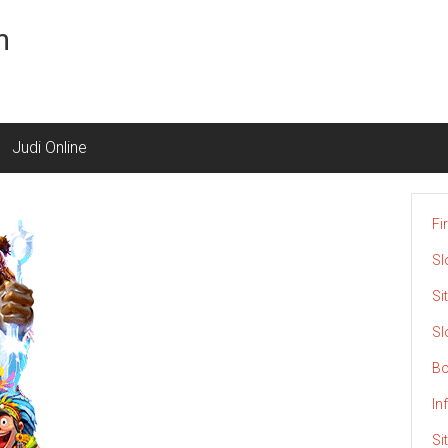
m
Judi Online
Fi
Sl
Si
Sl
Bo
In
Si