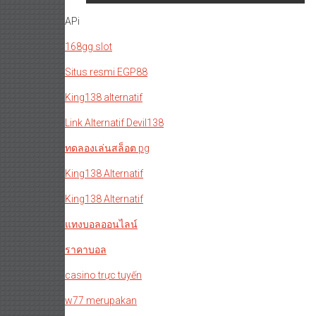
pos
APi
168gg slot
Situs resmi EGP88
King138 alternatif
Link Alternatif Devil138
ทดลองเล่นสล็อต pg
King138 Alternatif
King138 Alternatif
แทงบอลออนไลน์
ราคาบอล
casino trực tuyến
w77 merupakan