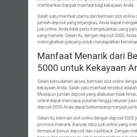
memberikan banyak manfaat bagi kekayaan Anda.
Salah satu manfaat utama dari bermain slot onlin
jumlah deposit yang terjangkau, Anda dapat mengaks
judi online. Anda tidak perlu mengeluarkan uang ya
yang menarik. Selain itu, dengan deposit 5000, A
meningkatkan peluang untuk mendapatkan kemenan
Manfaat Menarik dari Be
5000 untuk Kekayaan A
Selain kemudahan akses, bermain slot online deng
kekayaan Anda. Salah satu manfaat tersebut adala
Meskipun jumlah deposit yang dilakukan tidak terla
online dapat mencapai puluhan hingga ratusan juta r
deposit 5000 Anda dapat berkembang menjadi jumlah
Selain itu, bermain slot online dengan deposit 5
promosi menarik. Banyak situs judi online yang 
termasuk bonus deposit dan cashback. Dengan me