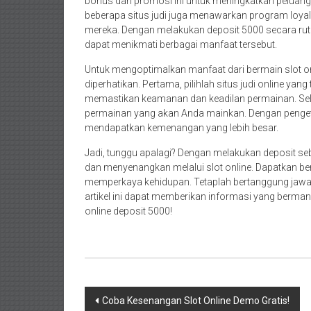
bonus dan promosi ini untuk meningkatkan peluang 
beberapa situs judi juga menawarkan program loya
mereka. Dengan melakukan deposit 5000 secara rut
dapat menikmati berbagai manfaat tersebut.
Untuk mengoptimalkan manfaat dari bermain slot on
diperhatikan. Pertama, pilihlah situs judi online yang
memastikan keamanan dan keadilan permainan. Selai
permainan yang akan Anda mainkan. Dengan penget
mendapatkan kemenangan yang lebih besar.
Jadi, tunggu apalagi? Dengan melakukan deposit 
dan menyenangkan melalui slot online. Dapatkan 
memperkaya kehidupan. Tetaplah bertanggung jawab
artikel ini dapat memberikan informasi yang berman
online deposit 5000!
Navigasi
Coba Kesenangan Slot Online Demo Gratis!