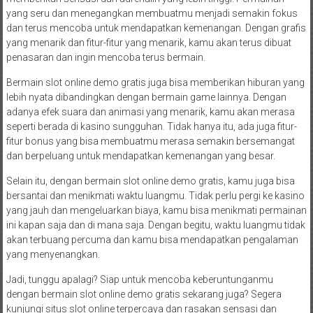
yang seru dan menegangkan membuatmu menjadi semakin fokus
dan terus mencoba untuk mendapatkan kemenangan. Dengan grafis
yang menarik dan fitur-fitur yang menarik, kamu akan terus dibuat
penasaran dan ingin mencoba terus bermain.
Bermain slot online demo gratis juga bisa memberikan hiburan yang
lebih nyata dibandingkan dengan bermain game lainnya. Dengan
adanya efek suara dan animasi yang menarik, kamu akan merasa
seperti berada di kasino sungguhan. Tidak hanya itu, ada juga fitur-
fitur bonus yang bisa membuatmu merasa semakin bersemangat
dan berpeluang untuk mendapatkan kemenangan yang besar.
Selain itu, dengan bermain slot online demo gratis, kamu juga bisa
bersantai dan menikmati waktu luangmu. Tidak perlu pergi ke kasino
yang jauh dan mengeluarkan biaya, kamu bisa menikmati permainan
ini kapan saja dan di mana saja. Dengan begitu, waktu luangmu tidak
akan terbuang percuma dan kamu bisa mendapatkan pengalaman
yang menyenangkan.
Jadi, tunggu apalagi? Siap untuk mencoba keberuntunganmu
dengan bermain slot online demo gratis sekarang juga? Segera
kunjungi situs slot online terpercaya dan rasakan sensasi dan