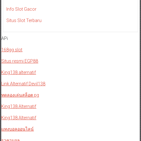
Info Slot Gacor
Situs Slot Terbaru
APi
168gg slot
Situs resmi EGP88
King138 alternatif
Link Alternatif Devil138
ทดลองเล่นสล็อต pg
King138 Alternatif
King138 Alternatif
แทงบอลออนไลน์
ราคาบอล