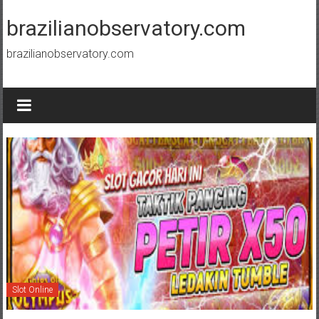
Lompat
ke
brazilianobservatory.com
konten
brazilianobservatory.com
Slot Online