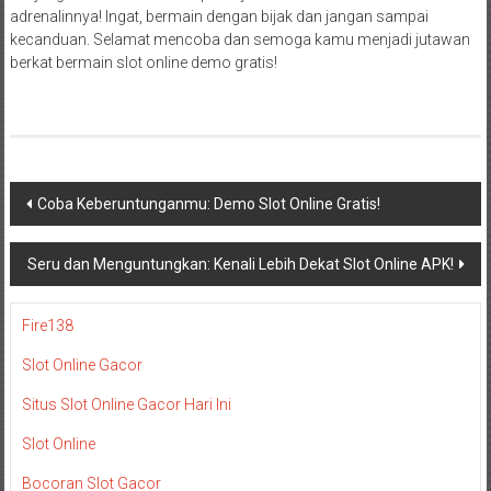
adrenalinnya! Ingat, bermain dengan bijak dan jangan sampai
kecanduan. Selamat mencoba dan semoga kamu menjadi jutawan
berkat bermain slot online demo gratis!
Navigasi
Coba Keberuntunganmu: Demo Slot Online Gratis!
pos
Seru dan Menguntungkan: Kenali Lebih Dekat Slot Online APK!
Fire138
Slot Online Gacor
Situs Slot Online Gacor Hari Ini
Slot Online
Bocoran Slot Gacor