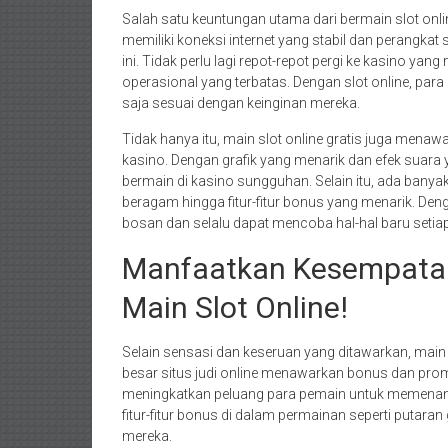
Salah satu keuntungan utama dari bermain slot on
memiliki koneksi internet yang stabil dan perangka
ini. Tidak perlu lagi repot-repot pergi ke kasino yan
operasional yang terbatas. Dengan slot online, pa
saja sesuai dengan keinginan mereka.
Tidak hanya itu, main slot online gratis juga mena
kasino. Dengan grafik yang menarik dan efek suara 
bermain di kasino sungguhan. Selain itu, ada banyak
beragam hingga fitur-fitur bonus yang menarik. Den
bosan dan selalu dapat mencoba hal-hal baru setiap
Manfaatkan Kesempata
Main Slot Online!
Selain sensasi dan keseruan yang ditawarkan, main
besar situs judi online menawarkan bonus dan promo
meningkatkan peluang para pemain untuk memenan
fitur-fitur bonus di dalam permainan seperti puta
mereka.