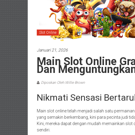
Slot Online
Januari 21, 2026
Main Slot Online Gra
Dan Menguntungkan
Diposkan Oleh:Willie Brown
Nikmati Sensasi Bertaruh
Main slot online telah menjadi salah satu permaina
yang semakin berkembang, kini para pecinta judi tida
Kini, mereka dapat dengan mudah memainkan slot 
sendiri.