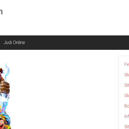
m
Judi Online
Fi
Sl
Si
Sl
Bo
In
Si