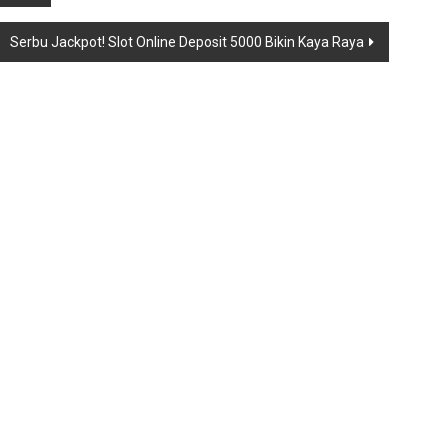
Serbu Jackpot! Slot Online Deposit 5000 Bikin Kaya Raya