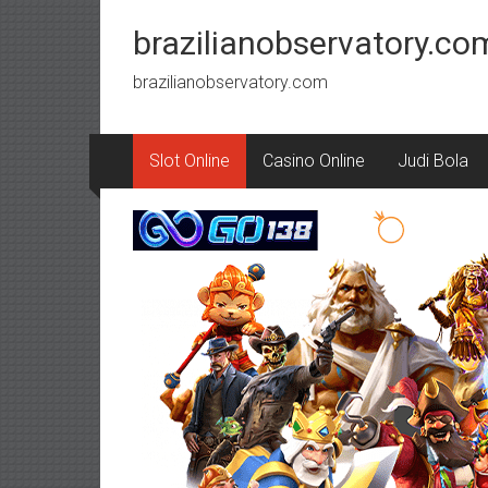
Lompat
ke
brazilianobservatory.co
konten
brazilianobservatory.com
Slot Online
Casino Online
Judi Bola