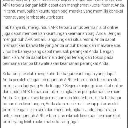
APK terbaru dengan lebih cepat dan menghemat kuota internet Anda.
Ini tentu merupakan keuntungan bagi mereka yang memiliki koneksi
internet yang lambat atau terbatas.
Tak hanya itu, mengunduh APK terbaru untuk bermain slot online
juga dapat memberikan keuntungan keamanan bagi Anda. Dengan
mengunduh APK terbaru langsung dari situs resmi, Anda dapat
memastikan bahwa file yang Anda unduh bebas dari malware atau
virus berbahaya yang dapat merusak perangkat Anda. Dengan
demikian, Anda dapat bermain dengan tenang dan fokus pada
permainan tanpa khawatir akan keamanan perangkat Anda.
Sekarang, setelah mengetahui berbagai keuntungan yang dapat
Anda peroleh dengan mengunduh APK terbaru untuk bermain slot
online, apa lagi yang Anda tunggu? Segera kunjungi situs slot online
dan unduh APK terbaru untuk meningkatkan pengalaman bermain
Anda. Dengan akses ke permainan dan fitur terbaru, serta berbagai
bonus dan keuntungan, Anda akan menikmati setiap putaran slot
online dengan lebih seru dan menguntungkan. Jadi, jangan ragu
untuk mengunduh APK terbaru dan nikmati keseruan bermain slot
online yang lebih maksimal sekarang juga!