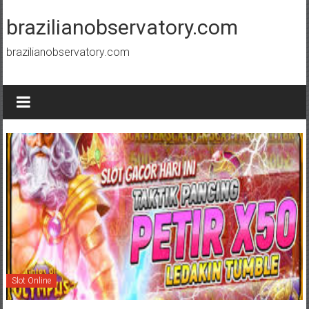
Lompat
ke
brazilianobservatory.com
konten
brazilianobservatory.com
Slot Online