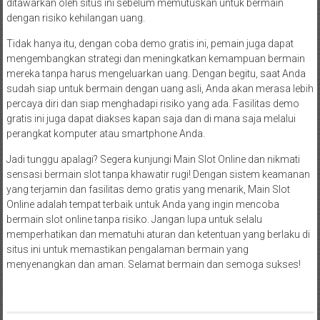
ditawarkan oleh situs ini sebelum memutuskan untuk bermain
dengan risiko kehilangan uang.
Tidak hanya itu, dengan coba demo gratis ini, pemain juga dapat
mengembangkan strategi dan meningkatkan kemampuan bermain
mereka tanpa harus mengeluarkan uang. Dengan begitu, saat Anda
sudah siap untuk bermain dengan uang asli, Anda akan merasa lebih
percaya diri dan siap menghadapi risiko yang ada. Fasilitas demo
gratis ini juga dapat diakses kapan saja dan di mana saja melalui
perangkat komputer atau smartphone Anda.
Jadi tunggu apalagi? Segera kunjungi Main Slot Online dan nikmati
sensasi bermain slot tanpa khawatir rugi! Dengan sistem keamanan
yang terjamin dan fasilitas demo gratis yang menarik, Main Slot
Online adalah tempat terbaik untuk Anda yang ingin mencoba
bermain slot online tanpa risiko. Jangan lupa untuk selalu
memperhatikan dan mematuhi aturan dan ketentuan yang berlaku di
situs ini untuk memastikan pengalaman bermain yang
menyenangkan dan aman. Selamat bermain dan semoga sukses!