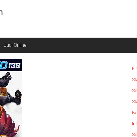
m
Judi Online
Fi
Sl
Si
Sl
Bo
In
Si