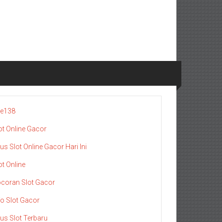
re138
ot Online Gacor
tus Slot Online Gacor Hari Ini
ot Online
coran Slot Gacor
fo Slot Gacor
tus Slot Terbaru