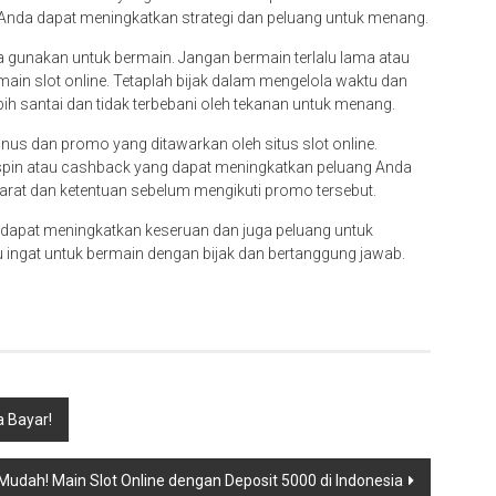
nda dapat meningkatkan strategi dan peluang untuk menang.
a gunakan untuk bermain. Jangan bermain terlalu lama atau
ain slot online. Tetaplah bijak dalam mengelola waktu dan
h santai dan tidak terbebani oleh tekanan untuk menang.
nus dan promo yang ditawarkan oleh situs slot online.
spin atau cashback yang dapat meningkatkan peluang Anda
at dan ketentuan sebelum mengikuti promo tersebut.
a dapat meningkatkan keseruan dan juga peluang untuk
lu ingat untuk bermain dengan bijak dan bertanggung jawab.
a Bayar!
Mudah! Main Slot Online dengan Deposit 5000 di Indonesia