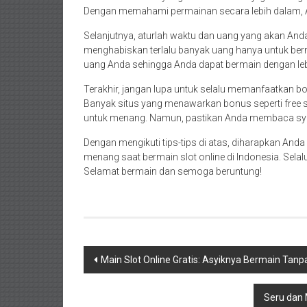
Dengan memahami permainan secara lebih dalam, A
Selanjutnya, aturlah waktu dan uang yang akan And
menghabiskan terlalu banyak uang hanya untuk berm
uang Anda sehingga Anda dapat bermain dengan lebi
Terakhir, jangan lupa untuk selalu memanfaatkan bo
Banyak situs yang menawarkan bonus seperti free 
untuk menang. Namun, pastikan Anda membaca syar
Dengan mengikuti tips-tips di atas, diharapkan And
menang saat bermain slot online di Indonesia. Sela
Selamat bermain dan semoga beruntung!
Navigasi
Main Slot Online Gratis: Asyiknya Bermain Tanp
pos
Seru dan 