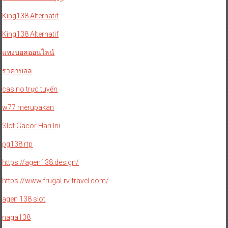
King138 Alternatif
King138 Alternatif
แทงบอลออนไลน์
ราคาบอล
casino trực tuyến
w77 merupakan
Slot Gacor Hari Ini
pg138 rtp
https://agen138.design/
https://www.frugal-rv-travel.com/
agen 138 slot
naga138