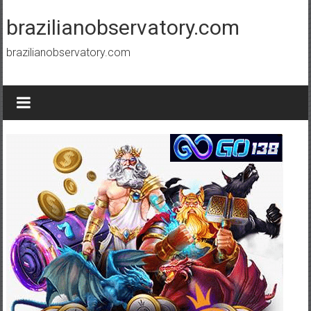
Lompat
ke
brazilianobservatory.com
konten
brazilianobservatory.com