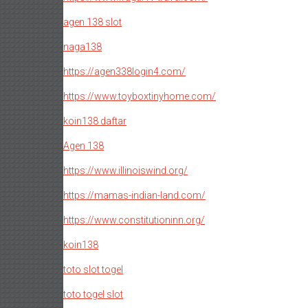
agen 138 slot
naga138
https://agen338login4.com/
https://www.toyboxtinyhome.com/
koin138 daftar
Agen 138
https://www.illinoiswind.org/
https://mamas-indian-land.com/
https://www.constitutioninn.org/
koin138
toto slot togel
toto togel slot