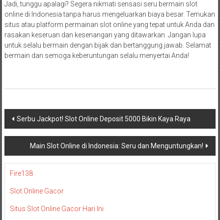
Jadi, tunggu apalagi? Segera nikmati sensasi seru bermain slot
online di Indonesia tanpa harus mengeluarkan biaya besar. Temukan
situs atau platform permainan slot online yang tepat untuk Anda dan
rasakan keseruan dan kesenangan yang ditawarkan. Jangan lupa
untuk selalu bermain dengan bijak dan bertanggung jawab. Selamat
bermain dan semoga keberuntungan selalu menyertai Anda!
Navigasi
Serbu Jackpot! Slot Online Deposit 5000 Bikin Kaya Raya
pos
Main Slot Online di Indonesia: Seru dan Menguntungkan!
Fire138
Slot Online Gacor
Situs Slot Online Gacor Hari Ini