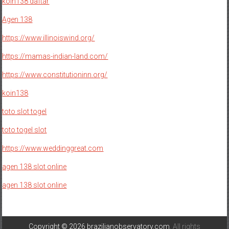
koin138 daftar
Agen 138
https://www.illinoiswind.org/
https://mamas-indian-land.com/
https://www.constitutioninn.org/
koin138
toto slot togel
toto togel slot
https://www.weddinggreat.com
agen 138 slot online
agen 138 slot online
Copyright © 2026
brazilianobservatory.com
. All rights