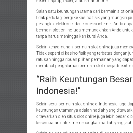
seperti laptop, tablet, atau smartphone.
Salah satu keuntungan utama dari bermain slot onl
tidak perlu lagi pergi ke kasino fisik yang mungkin
perangkat elektronik dan koneksi internet, Anda dap
bermain slot online juga memungkinkan Anda untuk
tanpa harus meninggalkan kursi Anda.
Selain kenyamanan, bermain slot online juga membe
Tidak seperti di kasino fisik yang terbatas dengan j
ratusan hingga ribuan pilihan permainan yang dapat 
membuat pengalaman bermain slot menjadi lebih se
“Raih Keuntungan Besar
Indonesia!”
Selain seru, bermain slot online di Indonesia juga
keuntungan utamanya adalah hadiah yang ditawarka
ditawarkan oleh situs slot online juga lebih besar d
kesempatan untuk memenangkan hadiah yang jauh l