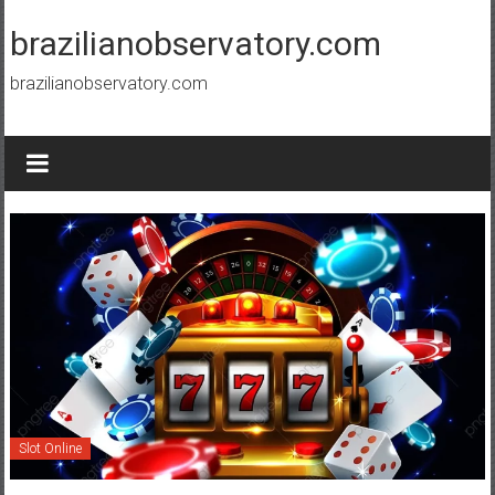
Lompat
ke
brazilianobservatory.com
konten
brazilianobservatory.com
Slot Online