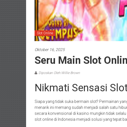
Slot Online
Oktober 16, 2025
Seru Main Slot Onlin
Diposkan Oleh:Willie Brown
Nikmati Sensasi Slot
Siapa yang tidak suka bermain slot? Permainan ya
menarik ini memang sudah menjadi salah satu hibur
secara konvensional di kasino mungkin tidak selalu
slot online di Indonesia menjadi solusi yang tepat 