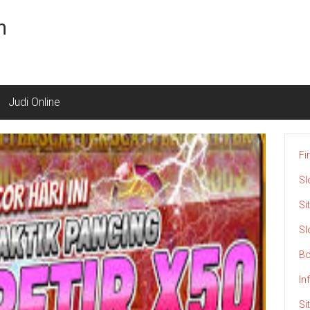
m
Judi Online
Fi
Sl
Si
Sl
Bo
In
Si