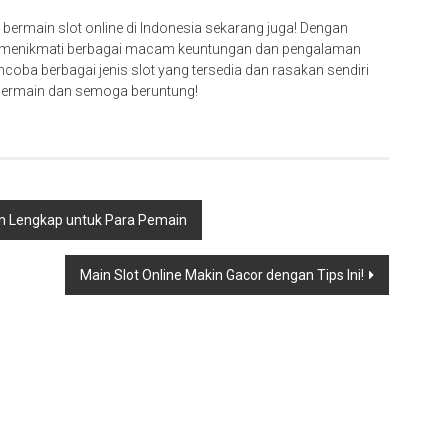
 bermain slot online di Indonesia sekarang juga! Dengan
bisa menikmati berbagai macam keuntungan dan pengalaman
coba berbagai jenis slot yang tersedia dan rasakan sendiri
t bermain dan semoga beruntung!
an Lengkap untuk Para Pemain
Main Slot Online Makin Gacor dengan Tips Ini!