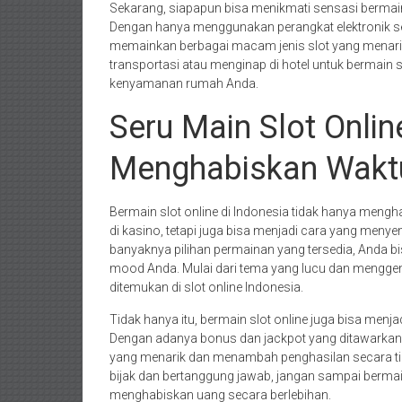
Sekarang, siapapun bisa menikmati sensasi bermain s
Dengan hanya menggunakan perangkat elektronik se
memainkan berbagai macam jenis slot yang menarik
transportasi atau menginap di hotel untuk bermain s
kenyamanan rumah Anda.
Seru Main Slot Onlin
Menghabiskan Wakt
Bermain slot online di Indonesia tidak hanya meng
di kasino, tetapi juga bisa menjadi cara yang men
banyaknya pilihan permainan yang tersedia, Anda bis
mood Anda. Mulai dari tema yang lucu dan mengge
ditemukan di slot online Indonesia.
Tidak hanya itu, bermain slot online juga bisa men
Dengan adanya bonus dan jackpot yang ditawarkan 
yang menarik dan menambah penghasilan secara tid
bijak dan bertanggung jawab, jangan sampai berm
menghabiskan uang secara berlebihan.