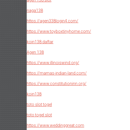
agen 138 slot
naga138
https://agen338login4.com/
https://www.toyboxtinyhome.com/
koin138 daftar
Agen 138
https://www.illinoiswind.org/
https://mamas-indian-land.com/
https://www.constitutioninn.org/
koin138
toto slot togel
toto togel slot
https://www.weddinggreat.com