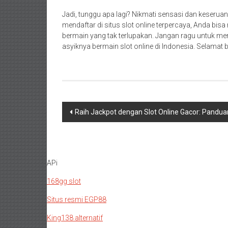
Jadi, tunggu apa lagi? Nikmati sensasi dan keseruan
mendaftar di situs slot online terpercaya, Anda 
bermain yang tak terlupakan. Jangan ragu untuk men
asyiknya bermain slot online di Indonesia. Selama
Navigasi
Raih Jackpot dengan Slot Online Gacor: Pandu
pos
APi
168gg slot
Situs resmi EGP88
King138 alternatif