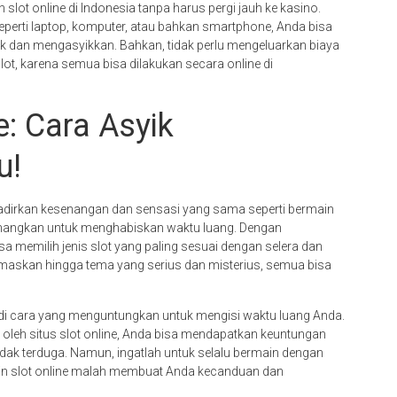
lot online di Indonesia tanpa harus pergi jauh ke kasino.
perti laptop, komputer, atau bahkan smartphone, Anda bisa
 dan mengasyikkan. Bahkan, tidak perlu mengeluarkan biaya
lot, karena semua bisa dilakukan secara online di
e: Cara Asyik
u!
hadirkan kesenangan dan sensasi yang sama seperti bermain
yenangkan untuk menghabiskan waktu luang. Dengan
a memilih jenis slot yang paling sesuai dengan selera dan
maskan hingga tema yang serius dan misterius, semua bisa
jadi cara yang menguntungkan untuk mengisi waktu luang Anda.
oleh situs slot online, Anda bisa mendapatkan keuntungan
ak terduga. Namun, ingatlah untuk selalu bermain dengan
ain slot online malah membuat Anda kecanduan dan