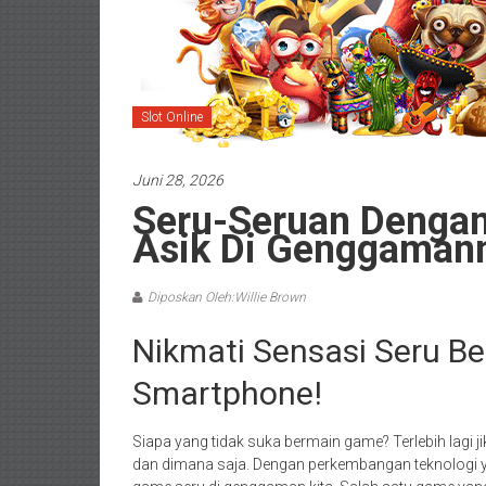
Slot Online
Juni 28, 2026
Seru-Seruan Dengan
Asik Di Genggaman
Diposkan Oleh:Willie Brown
Nikmati Sensasi Seru Be
Smartphone!
Siapa yang tidak suka bermain game? Terlebih lagi 
dan dimana saja. Dengan perkembangan teknologi y