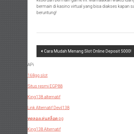
keseruan bermain game ini. Manfaatkan waktu lua
bermain di kasino virtual yang bisa diakses kapa
beruntung!
Navigasi
Cara Mudah Menang Slot Online Deposit 5000!
pos
APi
168gg slot
Situs resmi EGP88
King138 alternatif
Link Alternatif Devil138
ทดลองเล่นสล็อต pg
King138 Alternatif