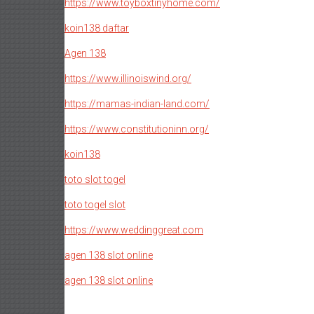
https://www.toyboxtinyhome.com/
koin138 daftar
Agen 138
https://www.illinoiswind.org/
https://mamas-indian-land.com/
https://www.constitutioninn.org/
koin138
toto slot togel
toto togel slot
https://www.weddinggreat.com
agen 138 slot online
agen 138 slot online