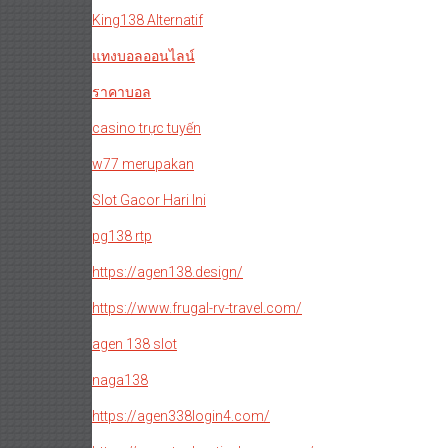
King138 Alternatif
แทงบอลออนไลน์
ราคาบอล
casino trực tuyến
w77 merupakan
Slot Gacor Hari Ini
pg138 rtp
https://agen138.design/
https://www.frugal-rv-travel.com/
agen 138 slot
naga138
https://agen338login4.com/