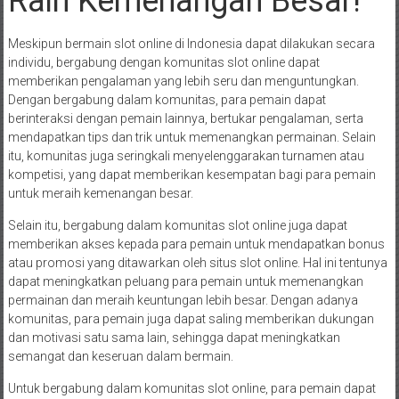
Raih Kemenangan Besar!
Meskipun bermain slot online di Indonesia dapat dilakukan secara
individu, bergabung dengan komunitas slot online dapat
memberikan pengalaman yang lebih seru dan menguntungkan.
Dengan bergabung dalam komunitas, para pemain dapat
berinteraksi dengan pemain lainnya, bertukar pengalaman, serta
mendapatkan tips dan trik untuk memenangkan permainan. Selain
itu, komunitas juga seringkali menyelenggarakan turnamen atau
kompetisi, yang dapat memberikan kesempatan bagi para pemain
untuk meraih kemenangan besar.
Selain itu, bergabung dalam komunitas slot online juga dapat
memberikan akses kepada para pemain untuk mendapatkan bonus
atau promosi yang ditawarkan oleh situs slot online. Hal ini tentunya
dapat meningkatkan peluang para pemain untuk memenangkan
permainan dan meraih keuntungan lebih besar. Dengan adanya
komunitas, para pemain juga dapat saling memberikan dukungan
dan motivasi satu sama lain, sehingga dapat meningkatkan
semangat dan keseruan dalam bermain.
Untuk bergabung dalam komunitas slot online, para pemain dapat