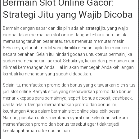
Bermain Slot Online Gacor:
Strategi Jitu yang Wajib Dicoba
Bermain dengan sabar dan disiplin adalah strategi jitu yang wajib
dicoba dalam permainan slot online. Jangan terburu-buru untuk
memasang taruhan besar atau terus menerus memutar mesin.
Sebaiknya, aturlah modal yang dimiliki dengan bijak dan mainkan
secara perlahan. Selain itu, hindari godaan untuk terus bermain jika
sudah memenangkan jackpot. Sebaiknya, keluar dari permainan dan
nikmati kemenangan Anda. Hal ini akan mencegah Anda kehilangan
kembali kemenangan yang sudah didapatkan.
Selain itu, manfaatkan promo dan bonus yang ditawarkan oleh situs
judi slot online. Banyak situs yang menawarkan promo dan bonus
menarik kepada para pemainnya, seperti bonus deposit, cashback,
dan lain-lain. Dengan memanfaatkan promo dan bonus ini,
keuntungan Anda dalam bermain slot online bisa lebih besar.
Namun, pastikan untuk membaca syarat dan ketentuan sebelum
memanfaatkan promo dan bonus tersebut agar tidak terjadi
kesalahpahaman di kemudian hari.