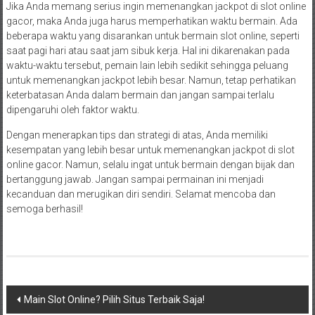
Jika Anda memang serius ingin memenangkan jackpot di slot online
gacor, maka Anda juga harus memperhatikan waktu bermain. Ada
beberapa waktu yang disarankan untuk bermain slot online, seperti
saat pagi hari atau saat jam sibuk kerja. Hal ini dikarenakan pada
waktu-waktu tersebut, pemain lain lebih sedikit sehingga peluang
untuk memenangkan jackpot lebih besar. Namun, tetap perhatikan
keterbatasan Anda dalam bermain dan jangan sampai terlalu
dipengaruhi oleh faktor waktu.
Dengan menerapkan tips dan strategi di atas, Anda memiliki
kesempatan yang lebih besar untuk memenangkan jackpot di slot
online gacor. Namun, selalu ingat untuk bermain dengan bijak dan
bertanggung jawab. Jangan sampai permainan ini menjadi
kecanduan dan merugikan diri sendiri. Selamat mencoba dan
semoga berhasil!
Navigasi
Main Slot Online? Pilih Situs Terbaik Saja!