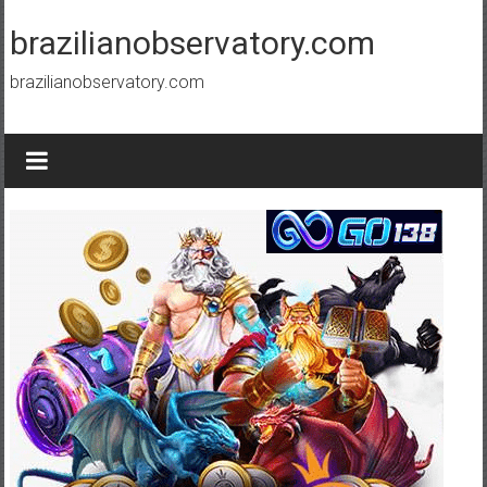
Lompat
ke
brazilianobservatory.com
konten
brazilianobservatory.com