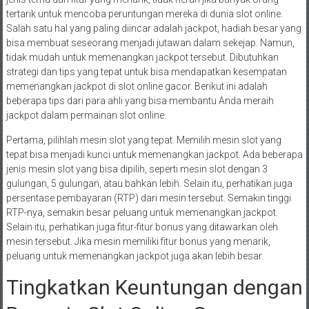
tertarik untuk mencoba peruntungan mereka di dunia slot online.
Salah satu hal yang paling diincar adalah jackpot, hadiah besar yang
bisa membuat seseorang menjadi jutawan dalam sekejap. Namun,
tidak mudah untuk memenangkan jackpot tersebut. Dibutuhkan
strategi dan tips yang tepat untuk bisa mendapatkan kesempatan
memenangkan jackpot di slot online gacor. Berikut ini adalah
beberapa tips dari para ahli yang bisa membantu Anda meraih
jackpot dalam permainan slot online.
Pertama, pilihlah mesin slot yang tepat. Memilih mesin slot yang
tepat bisa menjadi kunci untuk memenangkan jackpot. Ada beberapa
jenis mesin slot yang bisa dipilih, seperti mesin slot dengan 3
gulungan, 5 gulungan, atau bahkan lebih. Selain itu, perhatikan juga
persentase pembayaran (RTP) dari mesin tersebut. Semakin tinggi
RTP-nya, semakin besar peluang untuk memenangkan jackpot.
Selain itu, perhatikan juga fitur-fitur bonus yang ditawarkan oleh
mesin tersebut. Jika mesin memiliki fitur bonus yang menarik,
peluang untuk memenangkan jackpot juga akan lebih besar.
Tingkatkan Keuntungan dengan