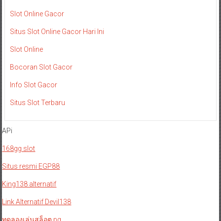
Slot Online Gacor
Situs Slot Online Gacor Hari Ini
Slot Online
Bocoran Slot Gacor
Info Slot Gacor
Situs Slot Terbaru
APi
168gg slot
Situs resmi EGP88
King138 alternatif
Link Alternatif Devil138
ทดลองเล่นสล็อต pg