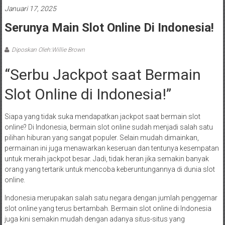
Januari 17, 2025
Serunya Main Slot Online Di Indonesia!
Diposkan Oleh:Willie Brown
“Serbu Jackpot saat Bermain
Slot Online di Indonesia!”
Siapa yang tidak suka mendapatkan jackpot saat bermain slot
online? Di Indonesia, bermain slot online sudah menjadi salah satu
pilihan hiburan yang sangat populer. Selain mudah dimainkan,
permainan ini juga menawarkan keseruan dan tentunya kesempatan
untuk meraih jackpot besar. Jadi, tidak heran jika semakin banyak
orang yang tertarik untuk mencoba keberuntungannya di dunia slot
online.
Indonesia merupakan salah satu negara dengan jumlah penggemar
slot online yang terus bertambah. Bermain slot online di Indonesia
juga kini semakin mudah dengan adanya situs-situs yang