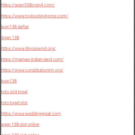
https://agen338login4.com/
https://www.toyboxtinyhome.com/
koin138 daftar
Agen 138
https://www.illinoiswind.org/
https://mamas-indian-land.com/
https://www.constitutioninn.org/
koin138
toto slot togel
toto togel slot
https://www.weddinggreat.com
agen 138 slot online