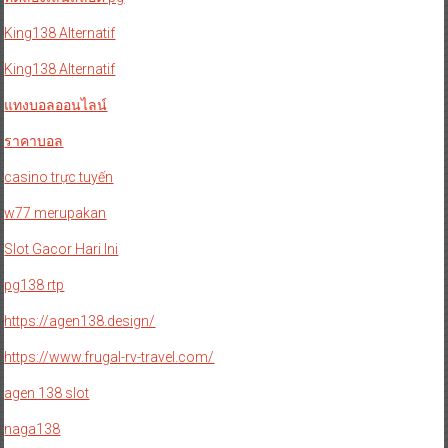
King138 Alternatif
King138 Alternatif
แทงบอลออนไลน์
ราคาบอล
casino trực tuyến
w77 merupakan
Slot Gacor Hari Ini
pg138 rtp
https://agen138.design/
https://www.frugal-rv-travel.com/
agen 138 slot
naga138