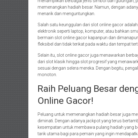
menampilkan berbagai jenis simbol dan gulungan,
memenangkan hadiah besar. Namun, dengan adanya 
menarik dan menguntungkan.
Salah satu keunggulan dari slot online gacor ad
elektronik seperti laptop, komputer, atau bahkan
bermain slot online gacor kapanpun dan dimanapun 
fleksibel dan tidak terikat pada waktu dan tempat tert
Selain itu, slot online gacor juga menawarkan berb
dari slot klasik hingga slot progresif yang menawa
sesuai dengan selera mereka. Dengan begitu, pengal
monoton.
Raih Peluang Besar den
Online Gacor!
Peluang untuk memenangkan hadiah besar juga menj
diminati. Dengan adanya jackpot yang terus bertamb
kesempatan untuk membawa pulang hadiah yang besar
tarik utama bagi para pemain yang ingin mendapatka