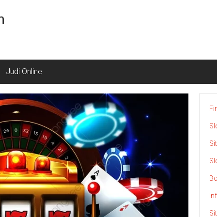
m
Judi Online
Fi
Sl
Si
Sl
Bo
In
Si