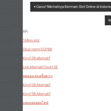
Navigasi
Gacor! Nikmatnya Bermain Slot Online di Indone
pos
M
APi
168gg slot
Situs resmi EGP88
King138 alternatif
Link Alternatif Devil138
ทดลองเล่นสล็อต pg
King138 Alternatif
King138 Alternatif
แทงบอลออนไลน์