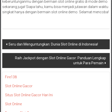
keberuntunganmu dengan bermain slot online gratis di mode demo
sekarang juga! Siapa tahu, kamu bisa menjadi jutawan dalam waktu
singkat hanya dengan bermain slot online demo. Selamat mencoba!
Navigasi
Seru dan Menguntungkan: Dunia Slot Online di Indonesia!
pos
Raih Jackpot dengan Slot Online Gacor: Panduan Lengkap
untuk Para Pemain
Fire138
Slot Online Gacor
Situs Slot Online Gacor Hari Ini
Slot Online