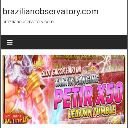
Lompat
ke
brazilianobservatory.com
konten
brazilianobservatory.com
Slot Online