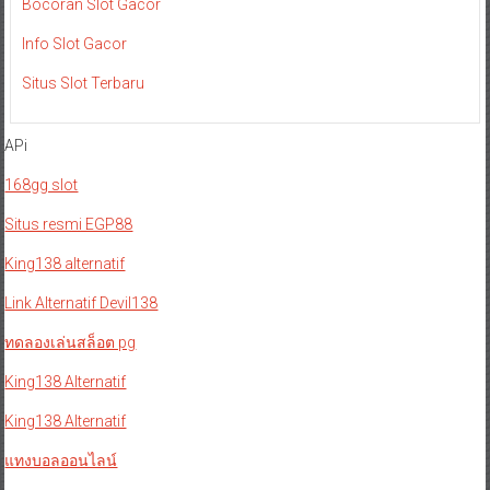
Bocoran Slot Gacor
Info Slot Gacor
Situs Slot Terbaru
APi
168gg slot
Situs resmi EGP88
King138 alternatif
Link Alternatif Devil138
ทดลองเล่นสล็อต pg
King138 Alternatif
King138 Alternatif
แทงบอลออนไลน์