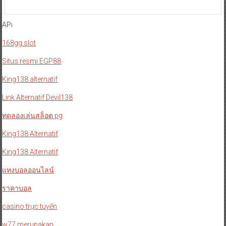
APi
168gg slot
Situs resmi EGP88
King138 alternatif
Link Alternatif Devil138
ทดลองเล่นสล็อต pg
King138 Alternatif
King138 Alternatif
แทงบอลออนไลน์
ราคาบอล
casino trực tuyến
w77 merupakan