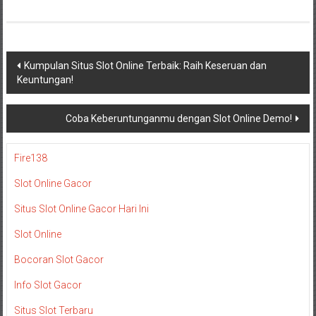
Navigasi
Kumpulan Situs Slot Online Terbaik: Raih Keseruan dan
Keuntungan!
pos
Coba Keberuntunganmu dengan Slot Online Demo!
Fire138
Slot Online Gacor
Situs Slot Online Gacor Hari Ini
Slot Online
Bocoran Slot Gacor
Info Slot Gacor
Situs Slot Terbaru