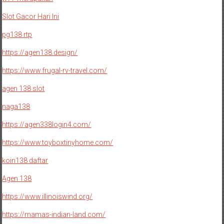
Slot Gacor Hari Ini
pg138 rtp
https://agen138.design/
https://www.frugal-rv-travel.com/
agen 138 slot
naga138
https://agen338login4.com/
https://www.toyboxtinyhome.com/
koin138 daftar
Agen 138
https://www.illinoiswind.org/
https://mamas-indian-land.com/