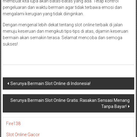
membuat kita lupa akan batas-batas yang ada. Tetap kontrol
pengeluaran dan waktu bermain agar tidak terbawa emosi dan
mengalami kerugian yang tidak diinginkan.
Dengan mengenal lebih dekat tentang slot online terbaik di jalan
menuju keseruan dan mengikuti tips-tips di atas, dijamin keseruan
bermain akan semakin terasa. Selamat mencoba dan semoga
sukses!
Navigasi
Serunya Bermain Slot Online di Indonesia!
pos
Serunya Bermain Slot Online Gratis: Rasakan Sensasi Menang
Tanpa Bayar!
Fire138
Slot Online Gacor