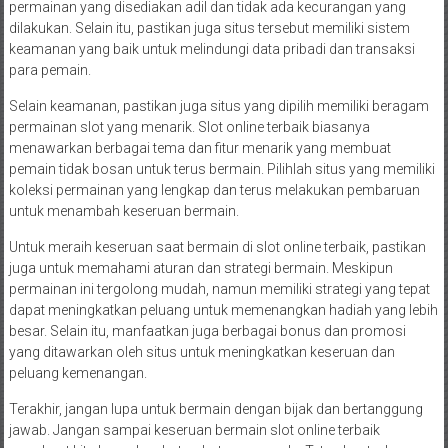
permainan yang disediakan adil dan tidak ada kecurangan yang
dilakukan. Selain itu, pastikan juga situs tersebut memiliki sistem
keamanan yang baik untuk melindungi data pribadi dan transaksi
para pemain.
Selain keamanan, pastikan juga situs yang dipilih memiliki beragam
permainan slot yang menarik. Slot online terbaik biasanya
menawarkan berbagai tema dan fitur menarik yang membuat
pemain tidak bosan untuk terus bermain. Pilihlah situs yang memiliki
koleksi permainan yang lengkap dan terus melakukan pembaruan
untuk menambah keseruan bermain.
Untuk meraih keseruan saat bermain di slot online terbaik, pastikan
juga untuk memahami aturan dan strategi bermain. Meskipun
permainan ini tergolong mudah, namun memiliki strategi yang tepat
dapat meningkatkan peluang untuk memenangkan hadiah yang lebih
besar. Selain itu, manfaatkan juga berbagai bonus dan promosi
yang ditawarkan oleh situs untuk meningkatkan keseruan dan
peluang kemenangan.
Terakhir, jangan lupa untuk bermain dengan bijak dan bertanggung
jawab. Jangan sampai keseruan bermain slot online terbaik