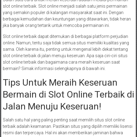
slot online terbaik. Slot online menjadi salah satu jenis permainan
yang semakin populer di kalangan masyarakat saat ini. Dengan
berbagai kemudahan dan keuntungan yang ditawarkan, tidak heran
jika banyak orang tertarik untuk mencoba permainan ini.
Slot online terbaik dapat ditemukan di berbagai platform perjudian
online. Namun, tentu saja tidak semua situs memiliki kualitas yang
sama. Oleh karena itu, penting untuk mengenal lebih dekat tentang
slot online terbaik di jalan menuju keseruan. Apa saja ciri-ciri situs
slot online terbaik dan bagaimana cara meraih keseruan saat
bermain? Simak informasi selengkapnya di bawah ini.
Tips Untuk Meraih Keseruan
Bermain di Slot Online Terbaik di
Jalan Menuju Keseruan!
Salah satu hal yang paling penting saat memilih situs slot online
terbaik adalah keamanan. Pastikan situs yang dipilih memiliki lisensi
resmi dan terpercaya. Hal ini akan memberikan jaminan bahwa