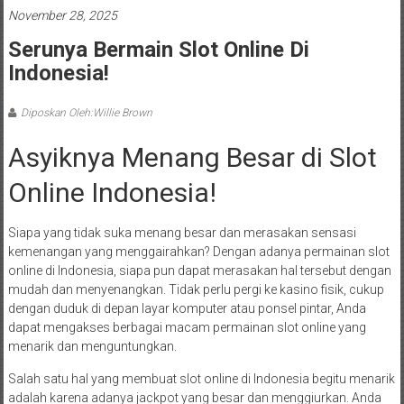
November 28, 2025
Serunya Bermain Slot Online Di
Indonesia!
Diposkan Oleh:Willie Brown
Asyiknya Menang Besar di Slot
Online Indonesia!
Siapa yang tidak suka menang besar dan merasakan sensasi
kemenangan yang menggairahkan? Dengan adanya permainan slot
online di Indonesia, siapa pun dapat merasakan hal tersebut dengan
mudah dan menyenangkan. Tidak perlu pergi ke kasino fisik, cukup
dengan duduk di depan layar komputer atau ponsel pintar, Anda
dapat mengakses berbagai macam permainan slot online yang
menarik dan menguntungkan.
Salah satu hal yang membuat slot online di Indonesia begitu menarik
adalah karena adanya jackpot yang besar dan menggiurkan. Anda