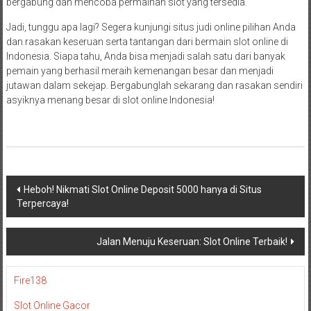
bergabung dan mencoba permainan slot yang tersedia.
Jadi, tunggu apa lagi? Segera kunjungi situs judi online pilihan Anda
dan rasakan keseruan serta tantangan dari bermain slot online di
Indonesia. Siapa tahu, Anda bisa menjadi salah satu dari banyak
pemain yang berhasil meraih kemenangan besar dan menjadi
jutawan dalam sekejap. Bergabunglah sekarang dan rasakan sendiri
asyiknya menang besar di slot online Indonesia!
Navigasi
Heboh! Nikmati Slot Online Deposit 5000 hanya di Situs
Terpercaya!
pos
Jalan Menuju Keseruan: Slot Online Terbaik!
Fire138
Slot Online Gacor