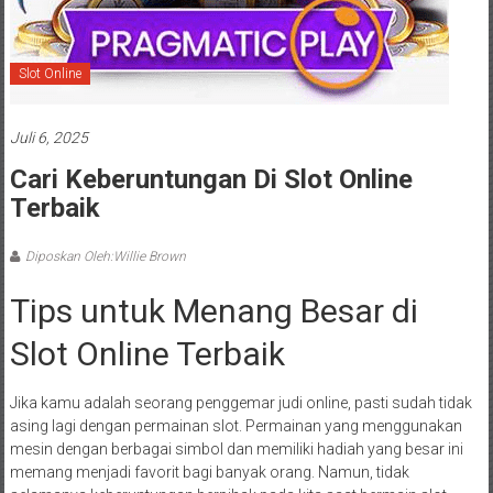
Slot Online
Juli 6, 2025
Cari Keberuntungan Di Slot Online
Terbaik
Diposkan Oleh:Willie Brown
Tips untuk Menang Besar di
Slot Online Terbaik
Jika kamu adalah seorang penggemar judi online, pasti sudah tidak
asing lagi dengan permainan slot. Permainan yang menggunakan
mesin dengan berbagai simbol dan memiliki hadiah yang besar ini
memang menjadi favorit bagi banyak orang. Namun, tidak