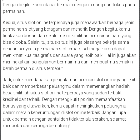
Dengan begitu, kamu dapat bermain dengan tenang dan fokus pada
permainan.
Kedua, situs slot online terpercaya juga menawarkan berbagai jenis
permainan slot yang beragam dan menarik. Dengan begitu, kamu
tidak akan bosan dan selalu memiliki pilihan permainan baru yang
bisa dicoba. Selain itu, situs-situs ini juga biasanya bekerja sama
dengan penyedia permainan slot terbaik, sehingga kamu dapat
menikmati kualitas grafis dan suara yang lebih baik. Hal ini juga akan
meningkatkan pengalaman bermainmu dan membuatmu semakin
betah bermain di situs tersebut.
Jadi, untuk mendapatkan pengalaman bermain slot online yang lebih
baik dan memperbesar peluangmu dalam memenangkan hadiah
besar, pilihlah situs slot online terpercaya yang sudah terbukti
kredibel dan terbaik. Dengan mengikuti tips dan memanfaatkan
bonus yang ditawarkan, kamu dapat meningkatkan peluangmu
dalam meraih keberuntungan di slot online terbaik. Jangan lupa
untuk bermain dengan santai dan tidak terlalu serakah, selamat
mencoba dan semoga beruntung!