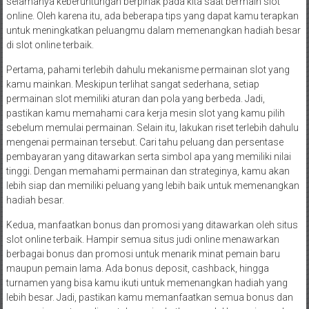
selamanya keberuntungan berpihak pada kita saat bermain slot
online. Oleh karena itu, ada beberapa tips yang dapat kamu terapkan
untuk meningkatkan peluangmu dalam memenangkan hadiah besar
di slot online terbaik.
Pertama, pahami terlebih dahulu mekanisme permainan slot yang
kamu mainkan. Meskipun terlihat sangat sederhana, setiap
permainan slot memiliki aturan dan pola yang berbeda. Jadi,
pastikan kamu memahami cara kerja mesin slot yang kamu pilih
sebelum memulai permainan. Selain itu, lakukan riset terlebih dahulu
mengenai permainan tersebut. Cari tahu peluang dan persentase
pembayaran yang ditawarkan serta simbol apa yang memiliki nilai
tinggi. Dengan memahami permainan dan strateginya, kamu akan
lebih siap dan memiliki peluang yang lebih baik untuk memenangkan
hadiah besar.
Kedua, manfaatkan bonus dan promosi yang ditawarkan oleh situs
slot online terbaik. Hampir semua situs judi online menawarkan
berbagai bonus dan promosi untuk menarik minat pemain baru
maupun pemain lama. Ada bonus deposit, cashback, hingga
turnamen yang bisa kamu ikuti untuk memenangkan hadiah yang
lebih besar. Jadi, pastikan kamu memanfaatkan semua bonus dan