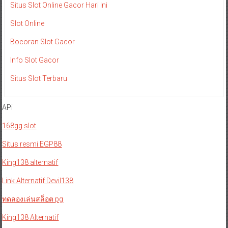
Situs Slot Online Gacor Hari Ini
Slot Online
Bocoran Slot Gacor
Info Slot Gacor
Situs Slot Terbaru
APi
168gg slot
Situs resmi EGP88
King138 alternatif
Link Alternatif Devil138
ทดลองเล่นสล็อต pg
King138 Alternatif