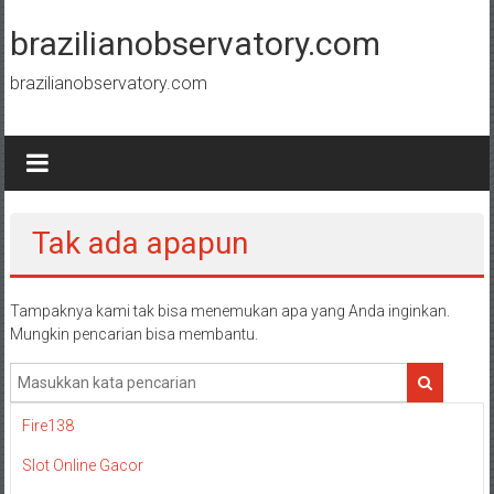
Lompat
ke
brazilianobservatory.com
konten
brazilianobservatory.com
Tak ada apapun
Tampaknya kami tak bisa menemukan apa yang Anda inginkan.
Mungkin pencarian bisa membantu.
Fire138
Slot Online Gacor