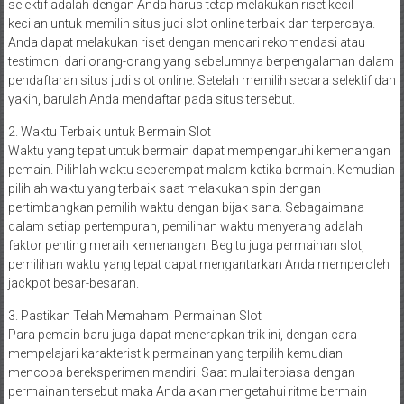
selektif adalah dengan Anda harus tetap melakukan riset kecil-
kecilan untuk memilih situs judi slot online terbaik dan terpercaya.
Anda dapat melakukan riset dengan mencari rekomendasi atau
testimoni dari orang-orang yang sebelumnya berpengalaman dalam
pendaftaran situs judi slot online. Setelah memilih secara selektif dan
yakin, barulah Anda mendaftar pada situs tersebut.
2. Waktu Terbaik untuk Bermain Slot
Waktu yang tepat untuk bermain dapat mempengaruhi kemenangan
pemain. Pilihlah waktu seperempat malam ketika bermain. Kemudian
pilihlah waktu yang terbaik saat melakukan spin dengan
pertimbangkan pemilih waktu dengan bijak sana. Sebagaimana
dalam setiap pertempuran, pemilihan waktu menyerang adalah
faktor penting meraih kemenangan. Begitu juga permainan slot,
pemilihan waktu yang tepat dapat mengantarkan Anda memperoleh
jackpot besar-besaran.
3. Pastikan Telah Memahami Permainan Slot
Para pemain baru juga dapat menerapkan trik ini, dengan cara
mempelajari karakteristik permainan yang terpilih kemudian
mencoba bereksperimen mandiri. Saat mulai terbiasa dengan
permainan tersebut maka Anda akan mengetahui ritme bermain