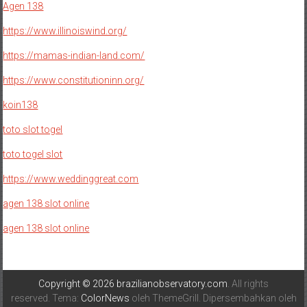
Agen 138
https://www.illinoiswind.org/
https://mamas-indian-land.com/
https://www.constitutioninn.org/
koin138
toto slot togel
toto togel slot
https://www.weddinggreat.com
agen 138 slot online
agen 138 slot online
Copyright © 2026
brazilianobservatory.com
. All rights
reserved. Tema:
ColorNews
oleh ThemeGrill. Dipersembahkan oleh