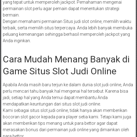
yang tepat untuk memperoleh jackpot. Pemahaman mengenai
permainan slot perlu agar pemain dapat menentukan strategi
bermain.
Dengan memahami permainan Situs judi slot online, memilih waktu
terbaik, serta memilih situs terpercaya. Anda lebih banyak membuka
peluang kemenangan sehingga berhasil memperoleh jackpot yang
Anda inginkan.
Cara Mudah Menang Banyak di
Game Situs Slot Judi Online
Apabila Anda masih baru terjun ke dalam dunia slot judi online, Anda
perlu mencari tahu banyak hal mengenai hal tersebut. Karena bisa
jadi, setiap hal yang Anda temui dapat membantu Anda
mendapatkan keuntungan dari situs slot judi online.
Kami sebagai situs slot judi online, tidak hanya akan memberikan
bocoran slot gacor kepada para player setia kami. Tetapi kami juga
akan memberikan tips menang untuk para bettor agar dapat
merasakan bonus dari permainan judi online yang dimainkan oleh
para bettor.