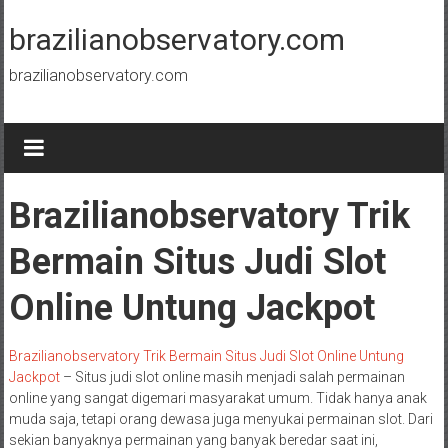
Lompat
ke
brazilianobservatory.com
konten
brazilianobservatory.com
Brazilianobservatory Trik
Bermain Situs Judi Slot
Online Untung Jackpot
Brazilianobservatory Trik Bermain Situs Judi Slot Online Untung
Jackpot
– Situs judi slot online masih menjadi salah permainan
online yang sangat digemari masyarakat umum. Tidak hanya anak
muda saja, tetapi orang dewasa juga menyukai permainan slot. Dari
sekian banyaknya permainan yang banyak beredar saat ini,