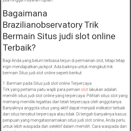
juta hingga milyaran rupiah.
Bagaimana
Brazilianobservatory Trik
Bermain Situs judi slot online
Terbaik?
Bagi Anda yang belum terbiasa terjun di permainan slot, tetapi tetap
ingin mendapatkan jackpot. Ada baiknya untuk mengikuti trik
bermain Situs judi slot online seperti berikut.
1. Bermain pada Situs judi slot online Terpercaya
Tirk yang pertama yaitu wajib para pemain
slot
lakukan adalah
memilih situs judi slot online yang terpercaya. Pilihlah situs slot yang
memang memiliki legalitas dan telah terpercaya oleh anggotanya.
Banyaknya anggota situs yang aktif dapat menjadi indikator terbaik
dari situs tersebut terpercaya atau tidak. Di tengah banyaknya kasus
penipuan yang mengatasnamakan situs judi slot online, Anda perlu
untuk lebih waspada dan selektif dalam memilih. Cara waspada dan