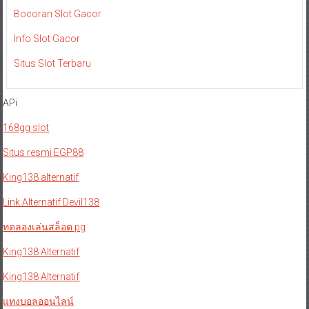
Bocoran Slot Gacor
Info Slot Gacor
Situs Slot Terbaru
APi
168gg slot
Situs resmi EGP88
King138 alternatif
Link Alternatif Devil138
ทดลองเล่นสล็อต pg
King138 Alternatif
King138 Alternatif
แทงบอลออนไลน์