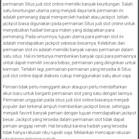
permainan Situs judi slot online memiliki banyak keuntungan. Salah
satu keuntungan utama yang menjadi daya tarik permainan ini
adalah pemenang dapat memperoleh hadiah atau jackpot. Istilah
jackpot biasa digunakan pada permainan Situs judi slot online untuk
menyebutkan hadiah berupa materi yang didapatkan para
pemenang. Pada umumnya, tujuan utama para pemain slot ini
adalah mendapatkan jackpot sebesar-besarnya. Kelebihan dari
permainan slot ini adalah memiliki banyak variasi permainan dalam
satu situs. Hal ini tentunya memberikan banyak opsi para pemainnya
untuk dapat memilih secara bebas, permainan yang diinginkan untuk
bermain. Terlebih lagi, permainan-permainan yang tersedia di Situs
judi slot online dapat diakses cukup menggunakan satu akun saja.
Pemain tidak perlu mengganti akun ataupun perlu mendaftarkan
akun baru untuk berganti permainan slot yang satu dengan lainnya.
Permainan unggulan pada situs judi slot online biasanya menjadi
populer dan terkenal ampuh memberikan jackpot besar, sehingga
menjadi favorit banyak pemain dengan tujuan memdapatkan jackpot
besar. Jackpot yang tersedia dalam permainan slot tidak dapat
pemain anggap remeh. Hal tersebut karena hadiah yang tersedia
tidak hanya ratusan ribu rupiah saja. Melainkan mencapai ratusan