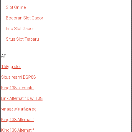
Slot Online
Bocoran Slot Gacor
Info Slot Gacor
Situs Slot Terbaru
APi
168gg slot
Situs resmi EGP88
King138 alternatif
Link Alternatif Devil138
ทดลองเล่นสล็อต pg
King138 Alternatif
King138 Alternatif