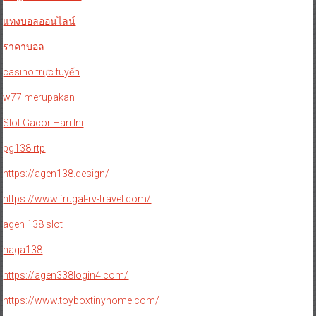
แทงบอลออนไลน์
ราคาบอล
casino trực tuyến
w77 merupakan
Slot Gacor Hari Ini
pg138 rtp
https://agen138.design/
https://www.frugal-rv-travel.com/
agen 138 slot
naga138
https://agen338login4.com/
https://www.toyboxtinyhome.com/